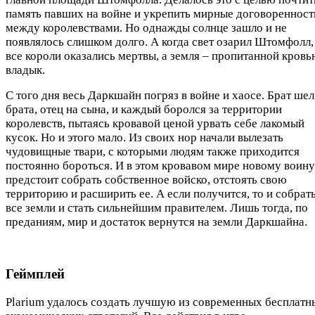
память павших на войне и укрепить мирные договоренност
между королевствами. Но однажды солнце зашло и не
появлялось слишком долго. А когда свет озарил Штомфолл,
все короли оказались мертвы, а земля – пропитанной кров
владык.
С того дня весь Даркшайн погряз в войне и хаосе. Брат шел
брата, отец на сына, и каждый боролся за территории
королевств, пытаясь кровавой ценой урвать себе лакомый
кусок. Но и этого мало. Из своих нор начали вылезать
чудовищные твари, с которыми людям также приходится
постоянно бороться. И в этом кровавом мире новому воину
предстоит собрать собственное войско, отстоять свою
территорию и расширить ее. А если получится, то и собрат
все земли и стать сильнейшим правителем. Лишь тогда, по
преданиям, мир и достаток вернутся на земли Даркшайна.
Геймплей
Plarium удалось создать лучшую из современных бесплатн