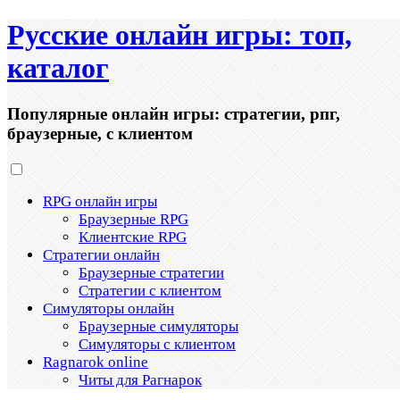
Русские онлайн игры: топ,
каталог
Популярные онлайн игры: стратегии, рпг,
браузерные, с клиентом
RPG онлайн игры
Браузерные RPG
Клиентские RPG
Стратегии онлайн
Браузерные стратегии
Стратегии с клиентом
Симуляторы онлайн
Браузерные симуляторы
Симуляторы с клиентом
Ragnarok online
Читы для Рагнарок