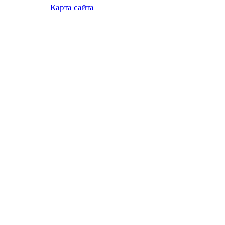
Карта сайта