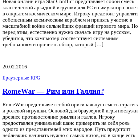
Новая онлайн игра Star Conflict представляет собой смесь
классической аркадной игрушки для PC и симулятора поле
в открытом космическом мире. Игроку предстоит управлят
собственным космическим кораблем и принять участие в
масштабной войне сильнейших фракций игрового мира. Но
перед этим, естественно нужно скачать игру на русском,
убедится, что компьютер соответствует системным
требованиям и прочесть обзор, который […]
20.02.2016
Браузерные RPG
RomeWar — Рим или Галлия?
RomeWar представляет собой оригинальную смесь стратег
и ролевой игрушки. Основой для браузерной игры послужи
древнее противостояние римлян и галлов. Игроку
предоставлен уникальный шанс примерить на себя роль
одного из представителей этих народов. Путь предстоит
неблизкий: начинать нужно с самых низов, но в конце есть