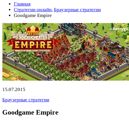
Главная
Стратегии онлайн
,
Браузерные стратегии
Goodgame Empire
15.07.2015
Браузерные стратегии
Goodgame Empire