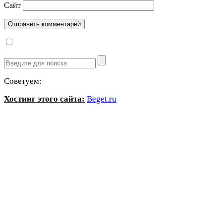
Сайт
Советуем:
Хостинг этого сайта:
Beget.ru