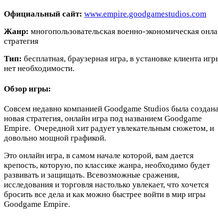
Официальный сайт:
www.empire.goodgamestudios.com
Жанр:
многопользовательская военно-экономическая онл
стратегия
Тип:
бесплатная, браузерная игра, в установке клиента игр
нет необходимости.
Обзор игры:
Совсем недавно компанией Goodgame Studios была создан
новая стратегия, онлайн игра под названием Goodgame
Empire. Очередной хит радует увлекательным сюжетом, и
довольно мощной графикой.
Это онлайн игра, в самом начале которой, вам дается
крепость, которую, по классике жанра, необходимо будет
развивать и защищать. Всевозможные сражения,
исследования и торговля настолько увлекает, что хочется
бросить все дела и как можно быстрее войти в мир игры
Goodgame Empire.