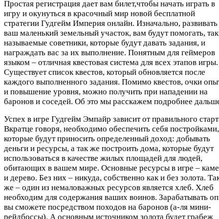
Простая регистрация дает вам билет,чтобы начать играть в
игру и окунуться в красочный мир новой бесплатной
стратегии Гудгейм Империя онлайн. Изначально, развивать
ваш маленький земельный участок, вам будут помогать, так
называемые советники, которые будут давать задания, и
награждать вас за их выполнение. Понятным для геймеров
языком – отличная квестовая система для всех этапов игры.
Существует список квестов, который обновляется после
каждого выполненного задания. Помимо квестов, очки опы
и повышение уровня, можно получить при нападении на
баронов и соседей. Об это мы расскажем подробнее дальше
Успех в игре Гудгейм Эмпайр зависит от правильного старт
Вкратце говоря, необходимо обеспечить себя постройками,
которые будут приносить определенный доход: добывать
деньги и ресурсы, а так же построить дома, которые будут
использоваться в качестве жилых площадей для людей,
обитающих в вашем мире. Основные ресурсы в игре – кам
и дерево. Без них – никуда, собственно как и без золота. Та
же – один из немаловажных ресурсов является хлеб. Хлеб
необходим для содержания ваших воинов. Зарабатывать о
вы сможете посредством походов на баронов (а-ля мини-
рейдбоссы). А основным источником золота будет грабеж