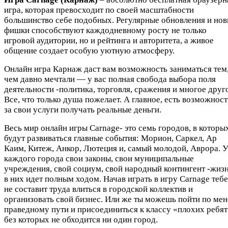
игра, которая превосходит по своей масштабности
большинство себе подобных. Регулярные обновления и но
фишки способствуют каждодневному росту не только
игровой аудитории, но и рейтинга и авторитета, а живое
общение создает особую уютную атмосферу.
Онлайн игра Карнаж даст вам возможность заниматься тем,
чем давно мечтали — у вас полная свобода выбора поля
деятельности -политика, торговля, сражения и многое друг
Все, что только душа пожелает. А главное, есть возможност
за свои услуги получать реальные деньги.
Весь мир онлайн игры Carnage- это семь городов, в которы
будут развиваться главные события: Морион, Саркел, Ар
Каим, Китеж, Анкор, Лютеция и, самый молодой, Аврора. 
каждого города свои законы, свои муниципальные
учреждения, свой социум, свой народный контингент -жиз
в них идет полным ходом. Начав играть в игру Carnage тебе
не составит труда влиться в городской коллектив и
организовать свой бизнес. Или же ты можешь пойти по мен
праведному пути и присоединиться к классу «плохих ребят
без которых не обходится ни один город.