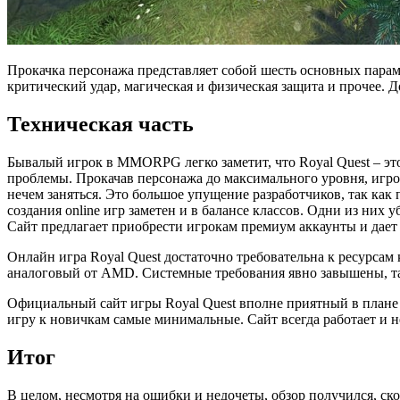
Прокачка персонажа представляет собой шесть основных параме
критический удар, магическая и физическая защита и прочее. Д
Техническая часть
Бывалый игрок в MMORPG легко заметит, что Royal Quest – эт
проблемы. Прокачав персонажа до максимального уровня, игрок
нечем заняться. Это большое упущение разработчиков, так ка
создания online игр заметен и в балансе классов. Одни из них
Сайт предлагает приобрести игрокам премиум аккаунты и дает 
Онлайн игра Royal Quest достаточно требовательна к ресурсам 
аналоговый от AMD. Системные требования явно завышены, так
Официальный сайт игры Royal Quest вполне приятный в плане 
игру к новичкам самые минимальные. Сайт всегда работает и не
Итог
В целом, несмотря на ошибки и недочеты, обзор получился, ск