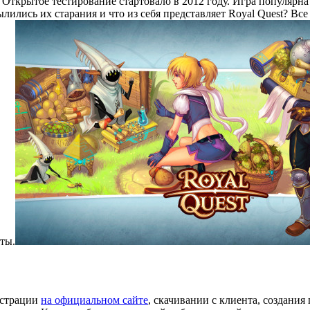
. Открытое тестирование стартовало в 2012 году. Игра популярна
лились их старания и что из себя представляет Royal Quest? Все
ты.
истрации
на официальном сайте
, скачивании с клиента, создания