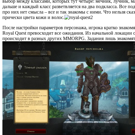
выбор между классами, которых тут четыре: мечник, лучник, ма
дальше и каждый класс разветвляется на два подкласса. Все п
про них нет смысла – все и так знакомы с ними. Что нельзя ск
прически цвета кожи и волос.
После настройки параметров персонажа, игрока кратко знаком
Royal Quest превосходит все ожидания. Из начальной локации о
происходит в разных других MMORPG. Задания лишь знакомят и