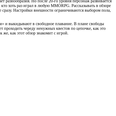
ает разнообразия. Но после 20-го уровня персонаж развивается
, кто хоть раз играл в любую MMORPG. Рассказывать в обзоре
 не сразу. Настройки внешности ограничиваются выбором пола,
ки» и выкидывают в свободное плавание. В плане свободы
яет проходить череду ненужных квестов по цепочке, как это
же, как этот обзор знакомит с игрой.