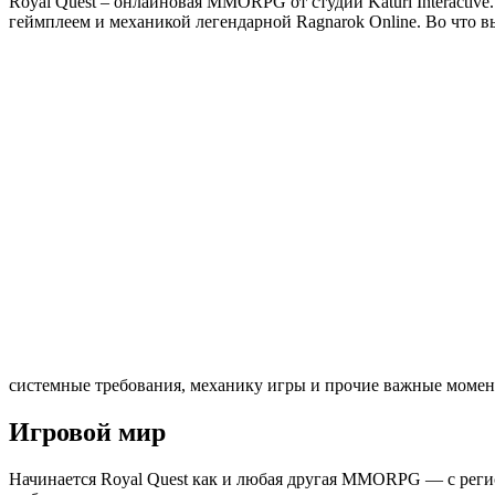
Royal Quest – онлайновая MMORPG от студии Katuri Interactive
геймплеем и механикой легендарной Ragnarok Online. Во что вы
системные требования, механику игры и прочие важные момен
Игровой мир
Начинается Royal Quest как и любая другая MMORPG — с рег