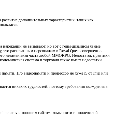
на развитие дополнительных характеристик, таких как
подкласса.
а нареканий не вызывают, но вот с гейм-дизайном явные
у, что раскачанным персонажам в Royal Quest совершенно
 – это незаменимая часть любой MMORPG. Недостаток практики
Экономическая система и торговля также имеет недостатки.
амяти, 1Гб видеопамяти и процессор не хуже i5 от Intel или
вается никаких трудностей, поэтому требования вхождения в
online игру с хорошим сайтом, комьюнити и поддержкой