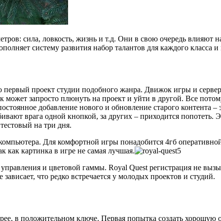
тров: сила, ловкость, жизнь и т.д. Они в свою очередь влияют 
ополняет систему развития набор талантов для каждого класса и 
о первый проект студии подобного жанра. Движок игры и сервер
 может запросто плюнуть на проект и уйти в другой. Все потом
к постоянное добавление нового и обновление старого контента
 убивают врага одной кнопкой, за других – приходится попотеть. 
тестовый на три дня.
компьютера. Для комфортной игры понадобится 4гб оперативной п
 как картинка в игре не самая лучшая.
управления и цветовой гаммы. Royal Quest регистрация не вызы
 зависает, что редко встречается у молодых проектов и студий.
орее, в положительном ключе. Первая попытка создать хорошую 