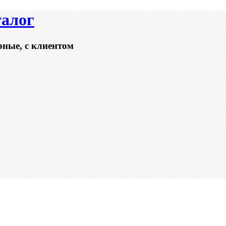
талог
рные, с клиентом