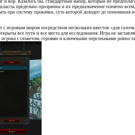
г и вор. Казалось бы, стандартный набор, который не предполаг
одклассы предельно прозрачны и их предназначение понятно всем
азать про систему прокачки, суть которой доходит до понимания
ят с игровым миром посредством нескольких квестов «для галоч
ткрыты все пути и все места для исследования. Игра не заставл
грока с сюжетом, героями и ключевыми персонажами ровно так 