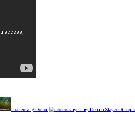
Drakensang Online
Demon Slayer Обзор 