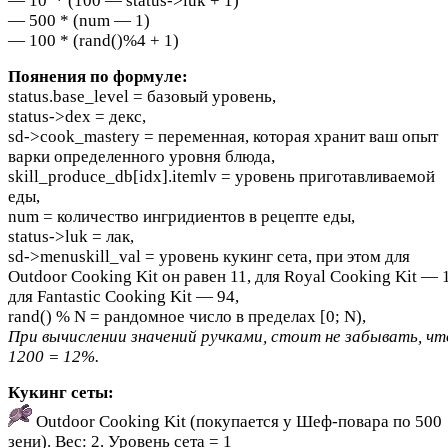
— 10 * (100 — status->luk + 1)
— 500 * (num — 1)
— 100 * (rand()%4 + 1)
Поянения по формуле:
status.base_level = базовый уровень,
status->dex = декс,
sd->cook_mastery = переменная, которая хранит ваш опыт
варки определенного уровня блюда,
skill_produce_db[idx].itemlv = уровень приготавливаемой
еды,
num = количество ингридиентов в рецепте еды,
status->luk = лак,
sd->menuskill_val = уровень кукинг сета, при этом для
Outdoor Cooking Kit он равен 11, для Royal Cooking Kit — 
для Fantastic Cooking Kit — 94,
rand() % N = рандомное число в пределах [0; N),
При вычислении значений ручками, стоит не забывать, чт
1200 = 12%.
Кукинг сеты:
Outdoor Cooking Kit (покупается у Шеф-повара по 500
зени). Вес: 2. Уровень сета = 1