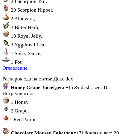
20 Scorpion Tail,
20 Scorpion Nipper,
2 Aloevera,
3 Bitter Herb,
10 Royal Jelly,
3 Yggdrasil Leaf,
1 Spicy Sauce,
1 Pot
Оглавление
Рагнарок еда на статы: Декс dex
Honey Grape Juice(декс+1)
&ndash; вес: 10.
Ингредиенты:
1 Honey,
2 Grape,
1 Red Potion
Chocolate Mousse Cake(декс+2)
&ndash; вес: 20.