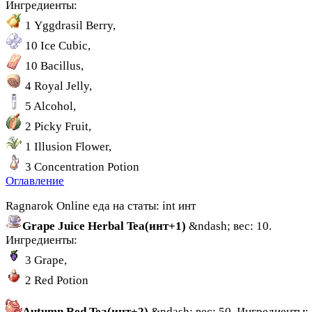
Ингредиенты:
1 Yggdrasil Berry,
10 Ice Cubic,
10 Bacillus,
4 Royal Jelly,
5 Alcohol,
2 Picky Fruit,
1 Illusion Flower,
3 Concentration Potion
Оглавление
Ragnarok Online еда на статы: int инт
Grape Juice Herbal Tea(инт+1)
&ndash; вес: 10.
Ингредиенты:
3 Grape,
2 Red Potion
Autumn Red Tea(инт+2)
&ndash; вес: 50. Ингредиенты: