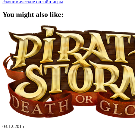
Экономические онлайн игры
You might also like:
03.12.2015