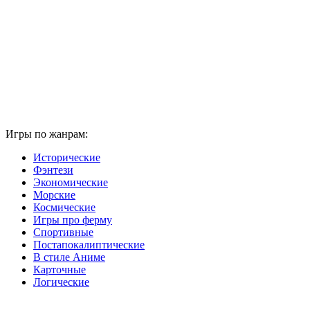
Игры по жанрам:
Исторические
Фэнтези
Экономические
Морские
Космические
Игры про ферму
Спортивные
Постапокалиптические
В стиле Аниме
Карточные
Логические