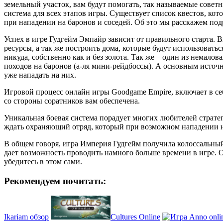
земельный участок, вам будут помогать, так называемые советн
система для всех этапов игры. Существует список квестов, к
при нападении на баронов и соседей. Об это мы расскажем под
Успех в игре Гудгейм Эмпайр зависит от правильного старта. 
ресурсы, а так же построить дома, которые будут использовать
никуда, собственно как и без золота. Так же – один из немал
походов на баронов (а-ля мини-рейдбоссы). А основным источни
уже нападать на них.
Игровой процесс онлайн игры Goodgame Empire, включает в се
со стороны соратников вам обеспечена.
Уникальная боевая система порадует многих любителей стратегий
ждать охраняющий отряд, который при возможном нападении на 
В общем говоря, игра Империя Гудгейм получила колоссальны
дает возможность проводить намного больше времени в игре. О
убедитесь в этом сами.
Рекомендуем почитать:
Ikariam обзор
Cultures Online