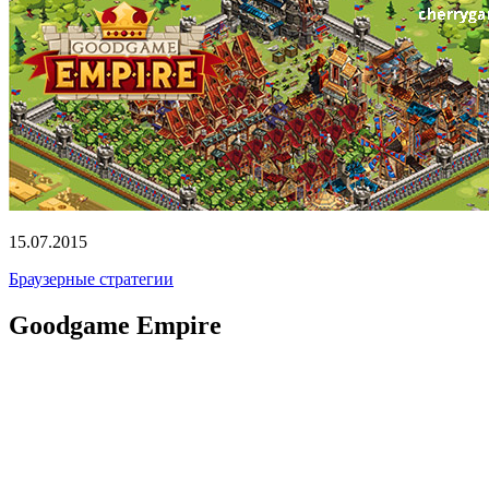
15.07.2015
Браузерные стратегии
Goodgame Empire