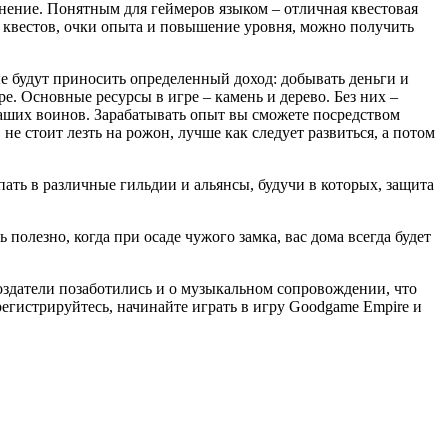
олнение. Понятным для геймеров языком – отличная квестовая
о квестов, очки опыта и повышение уровня, можно получить
ые будут приносить определенный доход: добывать деньги и
е. Основные ресурсы в игре – камень и дерево. Без них –
 ваших воинов. Зарабатывать опыт вы сможете посредством
не стоит лезть на рожон, лучше как следует развиться, а потом
ть в различные гильдии и альянсы, будучи в которых, защита
полезно, когда при осаде чужого замка, вас дома всегда будет
здатели позаботились и о музыкальном сопровождении, что
егистрируйтесь, начинайте играть в игру Goodgame Empire и