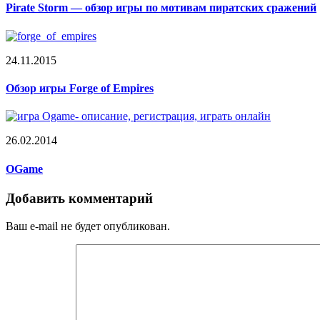
Pirate Storm — обзор игры по мотивам пиратских сражений
24.11.2015
Обзор игры Forge of Empires
26.02.2014
OGame
Добавить комментарий
Ваш e-mail не будет опубликован.