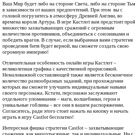
Ваш Мир будет либо на стороне Света, либо на стороне Ть
в зависимости от ваших предпочтений. При этом вы с
головой погрузитесь в атмосферу Древней Англии, во
времена короля Артура. В игре Кастлот вам предстоит про
множество захватывающих сражений с огромным
количеством противников, объединиться с союзниками и
победить врагов. В случае, если выбранная вами стратегия
проведения битв будет верной, вы сможете создать свою
огромную империю!
Отличительная особенность онлайн игры Кастлот –
великолепная графика с качественной прорисовкой.
Немаловажной составляющей также является бесконечное
количество разнообразных заданий, при прохождении
которых вы сможете улучшить индивидуальные навыки
своего персонажа. Кстати, персонажи заслуживают
отдельного упоминания – маги, волшебники, герои и
уникальные гоблины – все они в вашем распоряжении.
Согласитесь, ради этого стоит нажать на кнопку и начать
играть в игру Castlot бесплатно!
Интересная фишка стратегии Castlot – захватывающие
сражения, как многотысячные, так и индивидуальные. Ни с