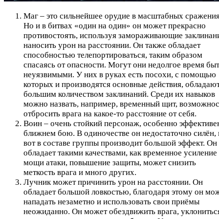
Маг – это сильнейшее орудие в масштабных сражения
Но и в битвах «один на один» он может прекрасно
противостоять, используя замораживающие заклинан
наносить урон на расстоянии. Он также обладает
способностью телепортироваться, таким образом
спасаясь от опасности. Могут они недолгое время бы
неуязвимыми. У них в руках есть посохи, с помощью
которых и производятся основные действия, обладаю
большим количеством заклинаний. Среди их навыков
можно назвать, например, временный щит, возможнос
отбросить врага на какое-то расстояние от себя.
Воин – очень стойкий персонаж, особенно эффективе
ближнем бою. В одиночестве он недостаточно силён, 
вот в составе группы производит большой эффект. Он
обладает такими качествами, как временное усиление
мощи атаки, повышение защиты, может снизить
меткость врага и много других.
Лучник может причинить урон на расстоянии. Он
обладает большой ловкостью, благодаря этому он мо
нападать незаметно и использовать свои приёмы
неожиданно. Он может обездвижить врага, уклонитьс