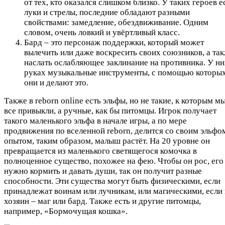
от тех, кто оказался слишком близко. У таких героев е
луки и стрелы, последние обладают разными
свойствами: замедление, обездвиживание. Одним
словом, очень ловкий и увёртливый класс.
Бард – это персонаж поддержки, который может
вылечить или даже воскресить своих союзников, а та
наслать ослабляющее заклинание на противника. У ни
руках музыкальные инструменты, с помощью которы
они и делают это.
Также в reborn online есть эльфы, но не такие, к которым м
все привыкли, а ручные, как бы питомцы. Игрок получает
такого маленького эльфа в начале игры, а по мере
продвижения по вселенной reborn, делится со своим эльфо
опытом, таким образом, малыш растёт. На 20 уровне он
превращается из маленького светящегося комочка в
полноценное существо, похожее на фею. Чтобы он рос, его
нужно кормить и давать души, так он получит разные
способности. Эти существа могут быть физическими, если
принадлежат воинам или лучникам, или магическими, если
хозяин – маг или бард. Также есть и другие питомцы,
например, «Бормочущая кошка».