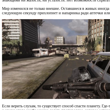
знающими ни жалости, ни усталости. Нет возможности спрятат
Мир изменился не только внешне. Оставшиеся в живых иногда бы
следующую секунду прихлопнет и напарника ради аптечки или
Если верить слухам, то существует способ спасти планету. Гд