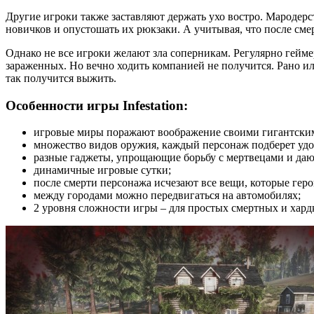
Другие игроки также заставляют держать ухо востро. Мародерс
новичков и опустошать их рюкзаки. А учитывая, что после сме
Однако не все игроки желают зла соперникам. Регулярно гейм
зараженных. Но вечно ходить компанией не получится. Рано и
так получится выжить.
Особенности игры Infestation:
игровые миры поражают воображение своими гигантским
множество видов оружия, каждый персонаж подберет удо
разные гаджеты, упрощающие борьбу с мертвецами и да
динамичные игровые сутки;
после смерти персонажа исчезают все вещи, которые гер
между городами можно передвигаться на автомобилях;
2 уровня сложности игры – для простых смертных и хард