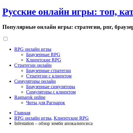
Русские онлайн игры: топ, ка
Популярные онлайн игры: стратегии, рпг, браузе
RPG онлайн игры
Браузерные RPG
Клиентские RPG
Стратегии онлайн
Браузерные стратегии
Стратегии с клиентом
Симуляторы онлайн
Браузерные симуляторы
Симуляторы с клиентом
Ragnarok online
Читы для Рагнарок
Главная
RPG онлайн игры
,
Клиентские RPG
Infestation – обзор зомби апокалипсиса