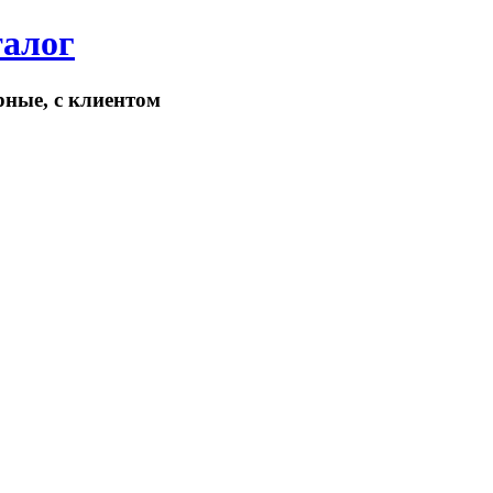
талог
рные, с клиентом