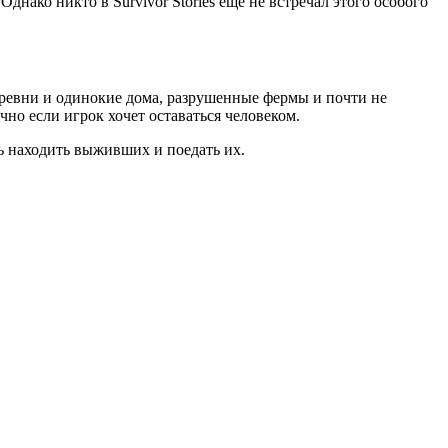
днако никто в Survivor Stories еще не встречал этого особого
деревни и одинокие дома, разрушенные фермы и почти не
о если игрок хочет оставаться человеком.
шь находить выживших и поедать их.