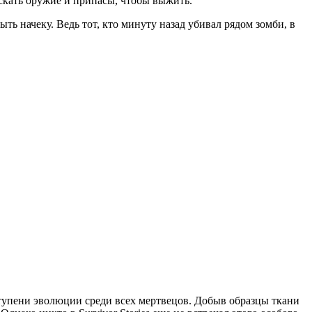
скать оружие и припасы, чтобы выжить.
ь начеку. Ведь тот, кто минуту назад убивал рядом зомби, в
 ступени эволюции среди всех мертвецов. Добыв образцы ткани