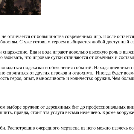
есс не отличается от большинства современных игр. После остаетс
ностям. С уже готовым героем выбирается любой доступный серв
и снаряжение. Еда и вода играют довольно высокую роль в выж
о забывать, что игровые сутки отличаются от обычных и составл
т попадаться подсказки и объяснения событий. Находя дневники
но спрятаться от других игроков и отдохнуть. Иногда будет во
ость героя, опыт, выносливость и количество оружия. Чем боль
ном выборе оружия: от деревянных бит до профессиональных ви
чшить, правда, стоит эта услуга весьма недешево. Кроме вооруж
и. Распотрошив очередного мертвеца из него можно извлечь осо