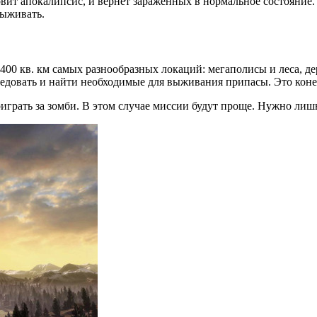
вит апокалипсис, и вернет зараженных в нормальное состояние. О
выживать.
. 400 кв. км самых разнообразных локаций: мегаполисы и леса, 
довать и найти необходимые для выживания припасы. Это конечн
поиграть за зомби. В этом случае миссии будут проще. Нужно ли