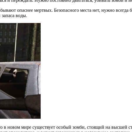
ься и переждать. Нужно постоянно двигаться, убивать зомби и и
вают опаснее мертвых. Безопасного места нет, нужно всегда быт
 запаса воды.
е-то в новом мире существует особый зомби, стоящий на высшей