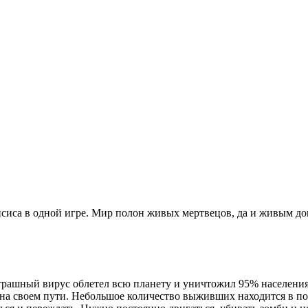
псиса в одной игре. Мир полон живых мертвецов, да и живым дов
страшный вирус облетел всю планету и уничтожил 95% населения
а своем пути. Небольшое количество выживших находится в пос