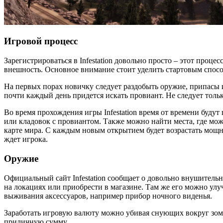
Игровой процесс
Зарегистрироваться в Infestation довольно просто – этот проц
внешность. Основное внимание стоит уделить стартовым способ
На первых порах новичку следует раздобыть оружие, припасы 
почти каждый день придется искать провиант. Не следует тольк
Во время прохождения игры Infestation время от времени буду
или кладовок с провиантом. Также можно найти места, где мож
карте мира. С каждым новым открытием будет возрастать мощн
ждет игрока.
Оружие
Официальный сайт Infestation сообщает о довольно внушитель
на локациях или приобрести в магазине. Там же его можно улу
выживания аксессуаров, например прибор ночного виденья.
Заработать игровую валюту можно убивая снующих вокруг зомб
приличную сумму.