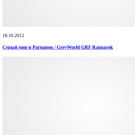
18.10.2012
Серый мир в Рагнарок / GreyWorld GRF Ragnarok