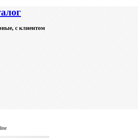
талог
рные, с клиентом
ine