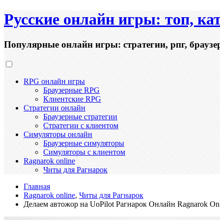
Русские онлайн игры: топ, ка
Популярные онлайн игры: стратегии, рпг, браузе
RPG онлайн игры
Браузерные RPG
Клиентские RPG
Стратегии онлайн
Браузерные стратегии
Стратегии с клиентом
Симуляторы онлайн
Браузерные симуляторы
Симуляторы с клиентом
Ragnarok online
Читы для Рагнарок
Главная
Ragnarok online
,
Читы для Рагнарок
Делаем автожор на UoPilot Рагнарок Онлайн Ragnarok Onl