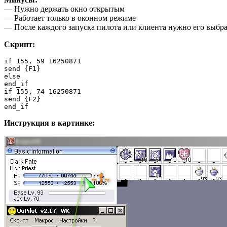
— Нужно держать окно открытым
— Работает только в оконном режиме
— После каждого запуска пилота или клиента нужно его выбрат
Скрипт:
if 155, 59 16250871   

send {F1}  

else  

end_if  

if 155, 74 16250871   

send {F2}  

end_if
Инструкция в картинке: